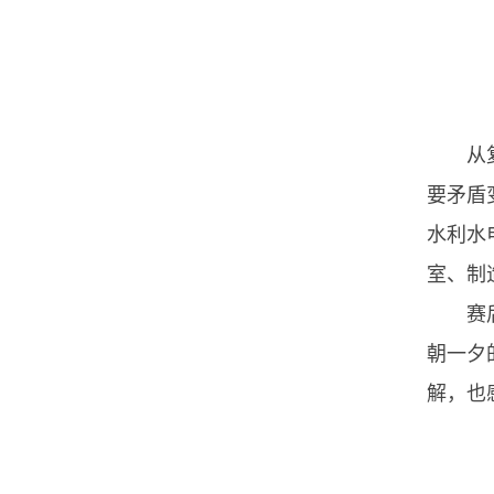
从
要矛盾
水利水
室、制
赛
朝一夕
解，也