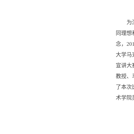
为
同理想
念，2
大学马
宣讲大
教授、
了本次
术学院